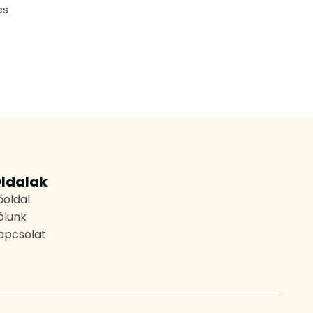
és
ldalak
őoldal
ólunk
apcsolat