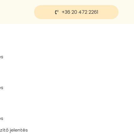
+36 20 472 2261
és
és
és
zítő jelentés