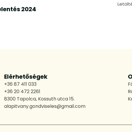
Letölt
elentés 2024
Elérhetőségek
O
+36 87 411 033
F
+36 20 472 2261
R
8300 Tapolca, Kossuth utca 15.
K
alapitvany.gondviseles@gmail.com